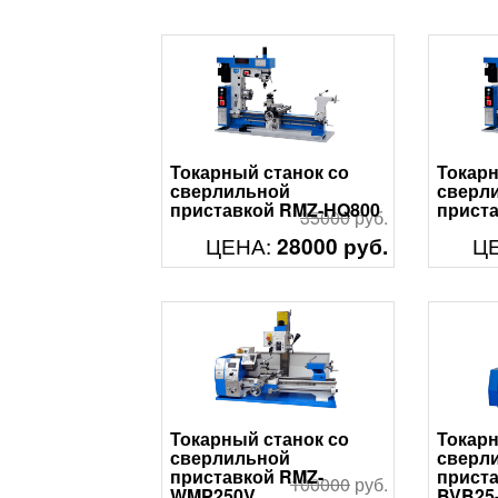
Токарный станок со
Токарн
сверлильной
сверл
приставкой RMZ-HQ800
прист
35000
руб.
ЦЕНА:
Ц
28000 руб.
Смотреть
Смотр
Токарный станок со
Токарн
сверлильной
сверл
приставкой RMZ-
прист
100000
руб.
WMP250V
BVB25